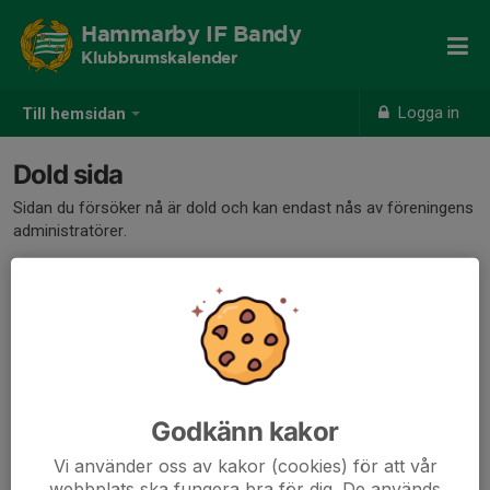
Hammarby IF Bandy
Klubbrumskalender
Logga in
Till hemsidan
Dold sida
Sidan du försöker nå är dold och kan endast nås av föreningens
administratörer.
Godkänn kakor
Vi använder oss av kakor (cookies) för att vår
webbplats ska fungera bra för dig. De används