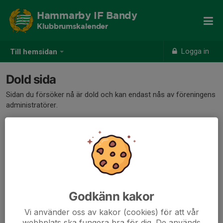
Hammarby IF Bandy
Klubbrumskalender
Logga in
Till hemsidan
Dold sida
Sidan du försöker nå är dold och kan endast nås av föreningens
administratörer.
Godkänn kakor
Vi använder oss av kakor (cookies) för att vår
webbplats ska fungera bra för dig. De används