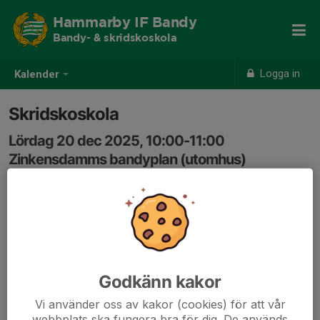
Hammarby IF Bandy
Bandy- & skridskoskola
Logga in
Kalender
Skridskoskola
Lördag 20 dec 2025, 10:00-11:00
Zinkensdamms bandyplan (utomhus)
Samling: 10:00, Vid isen
Godkänn kakor
Vi använder oss av kakor (cookies) för att vår
webbplats ska fungera bra för dig. De används