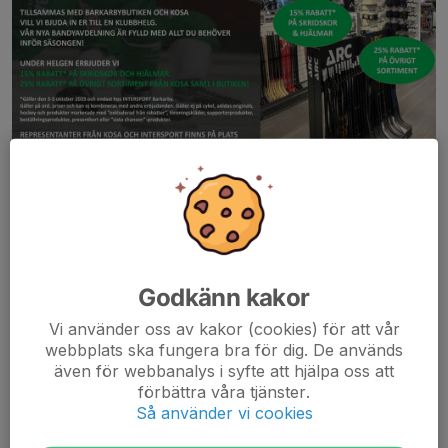
Läs mer
Försäsong 25/26
Godkänn kakor
18 jul 2025
0 kommentarer
Vi använder oss av kakor (cookies) för att vår
Nu har vi börjat få istider för försäsongen och vi drar igång i
webbplats ska fungera bra för dig. De används
Gubbängen 16/8 kl 9:20-10:40. Passen är inlagda i kalendern.
även för webbanalys i syfte att hjälpa oss att
förbättra våra tjänster.
Tiderna varierar något mellan veckorna så titta noggrant i
Så använder vi cookies
kallelserna som kommer skickas ut en...
Läs mer