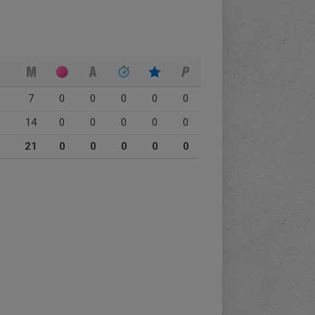
7
0
0
0
0
0
14
0
0
0
0
0
21
0
0
0
0
0