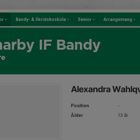
kor
Bandy- & Skridskoskola
Senior
Arrangemang
rby IF Bandy
re
Alexandra Wahlqv
Position
-
Ålder
13 år