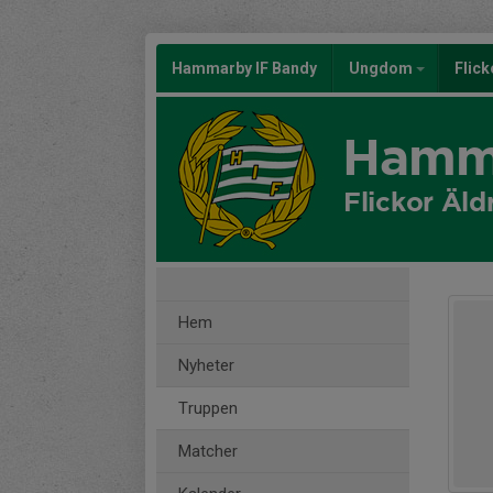
Hammarby IF Bandy
Ungdom
Flic
Hamma
Flickor Äld
Hem
Nyheter
Truppen
Matcher