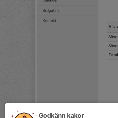
Kalender
Bildgalleri
Kontakt
Alla 
Säso
Säso
Total
Godkänn kakor