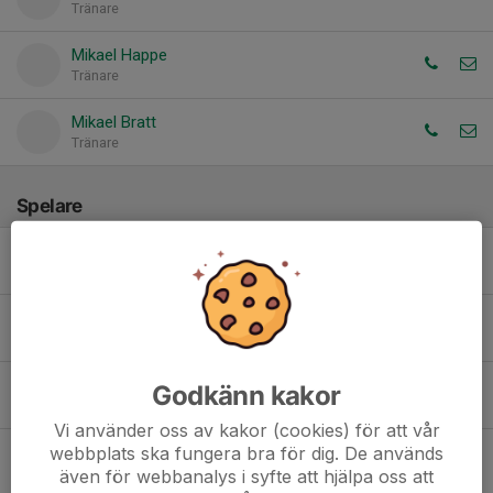
Tränare
Mikael Happe
Tränare
Mikael Bratt
Tränare
Spelare
Agnes Fransson
Elin Norström
Godkänn kakor
Filippa Ekman
Vi använder oss av kakor (cookies) för att vår
webbplats ska fungera bra för dig. De används
Ingrid Niring
även för webbanalys i syfte att hjälpa oss att