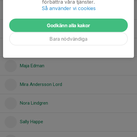
förbättra våra tjänster.
Så använder vi cookies
Johanna Jarstad
Godkänn alla kakor
Jonna Nyman
Bara nödvändiga
Linda Rintala
Maja Edman
Mira Andersson Lord
Nora Lindgren
Sally Happe