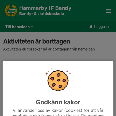
Hammarby IF Bandy
Bandy- & skridskoskola
Logga in
Till hemsidan
Aktiviteten är borttagen
Aktiviteten du försöker nå är borttagen från hemsidan.
Godkänn kakor
Vi använder oss av kakor (cookies) för att vår
webbplats ska fungera bra för dig. De används