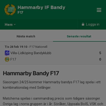
Hammarby IF Bandy
F17
Logga in
Hem
Nästa match
Senaste resultat
Tis 24 feb 19:10
- F17 Nationell
Villa-Lidköping Bandyklubb
5
F17
0
Hammarby Bandy F17
Säsongen 24/25 kommer Hammarby bandys F17 lag spela i ett
kombinationslag med Selånger.
Matcherna spelas i sammandrag precis som tidigare säsonger.
Övriga lag i norra gruppen är i år: Söråker, Uppsala BoIS, VSK och