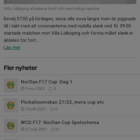
Villa Lidköping attackerar brett och med många spelare
Revelj 07:00 på lördagen, vissa ville sova längre men de piggnade
till i takt med att croissanterna med nutella slank ned. Kl. 09:00
startade matchen mot Villa Lidköping och första målet slank in
alldeles för fort....
Läs mer
Fler nyheter
NorDan F17 Cup: Dag 1
5 nov 2021
5
Flickallsvenskan 21/22, mera cup etc
15 okt 2021
0
WCG F17: NorDan Cup Spelschema
27 sep 2021
0