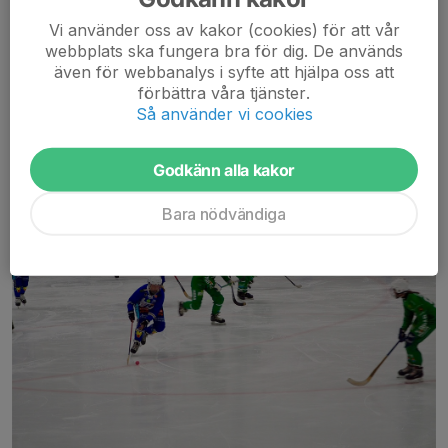
packa in oss i bussen så att vi kan...
Läs mer
Vi använder oss av kakor (cookies) för att vår
webbplats ska fungera bra för dig. De används
även för webbanalys i syfte att hjälpa oss att
NorDan F17 Cup: Dag 2
förbättra våra tjänster.
Så använder vi cookies
6 nov 2021
2 kommentarer
Godkänn alla kakor
Bara nödvändiga