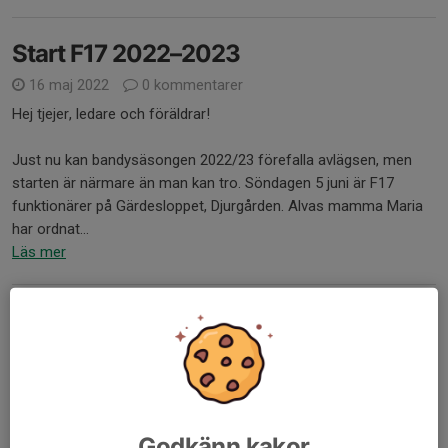
Start F17 2022–2023
16 maj 2022
0 kommentarer
Hej tjejer, ledare och föräldrar!
Just nu kan bandysäsongen 2022/23 förefalla avlägsen, men
starten är närmare än man kan tro. Söndagen 5 juni är F17
funktionärer på Gärdesloppet, Djurgården. Alvas mamma Maria
har ordnat...
Läs mer
Flickallsvenskan!
25 dec 2021
0 kommentarer
På onsdag 29 december åker Hammarby/SBBK upp till Söråker
för att spela de första fyra matcherna i årets Flickallsvenska. Vi
samlas 07:15 på onsdagsmorgonen vid Zinkensdamm för att
Godkänn kakor