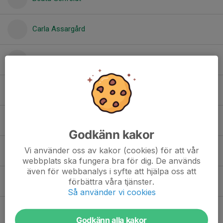
Carla Assargård
Elmer Hanson
Ingrid Niring
Jacob Dafgård
Godkänn kakor
Vi använder oss av kakor (cookies) för att vår
Kasper Schmidt
webbplats ska fungera bra för dig. De används
även för webbanalys i syfte att hjälpa oss att
Kerstin Hagedorn Novik
förbättra våra tjänster.
Så använder vi cookies
Lucas Björk Carleborg
Godkänn alla kakor