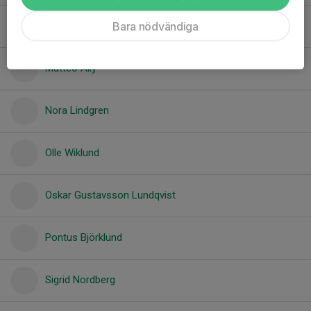
Bara nödvändiga
Lucas Lundberg
Matteo Ally
Nora Lindgren
Olle Wiklund
Oskar Gustavsson Lundqvist
Pontus Björklund
Sigrid Nordberg