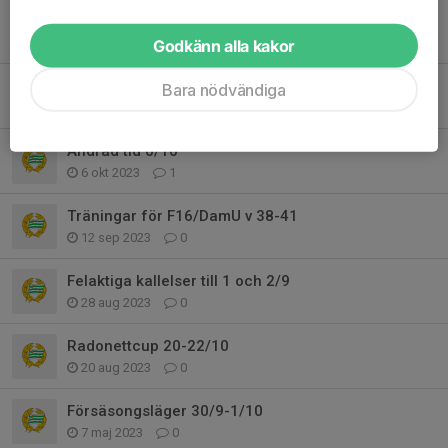
Information om Bandygymnasium
30 okt 2023
0
Godkänn alla kakor
Beställning av back för utrustning
Bara nödvändiga
12 okt 2023
0
Ändrad tid 6/10
6 okt 2023
1
Träningar för F16/DamU v 38-41
12 sep 2023
0
Felaktiga kallelser till 1 och 2/9
28 aug 2023
0
Radonettcup 20-22/10
20 aug 2023
0
Försäsongsläger 30/9-1/10
7 maj 2023
0