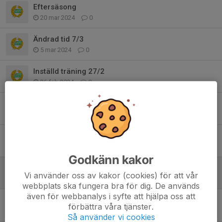
Eftersäsong
20 mar 2024
0
Ändrad tid 7/3
5 mar 2024
0
Inställd träning 27/2
26 feb 2024
0
Ann Elefalk cup
5 jan 2024
0
Leverans av julblommor
27 nov 2023
0
Godkänn kakor
Flyttad match 12/11
Vi använder oss av kakor (cookies) för att vår
8 nov 2023
0
webbplats ska fungera bra för dig. De används
även för webbanalys i syfte att hjälpa oss att
Ingen träning 1/11
förbättra våra tjänster.
30 okt 2023
0
Så använder vi cookies