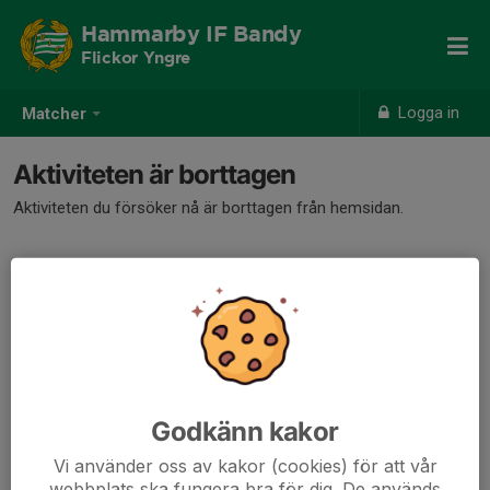
Hammarby IF Bandy
Flickor Yngre
Logga in
Matcher
Aktiviteten är borttagen
Aktiviteten du försöker nå är borttagen från hemsidan.
Godkänn kakor
Vi använder oss av kakor (cookies) för att vår
webbplats ska fungera bra för dig. De används