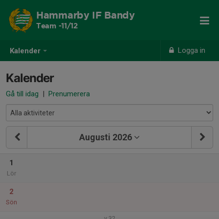
Hammarby IF Bandy
Team -11/12
Logga in
Kalender
Kalender
Gå till idag
|
Prenumerera
Augusti 2026
1
Lör
2
Sön
v.32