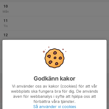
10
Mån
11
Tis
12
Ons
13
Tor
14
Fre
Godkänn kakor
15
Lör
Vi använder oss av kakor (cookies) för att vår
webbplats ska fungera bra för dig. De används
16
även för webbanalys i syfte att hjälpa oss att
Sön
förbättra våra tjänster.
v.34
Så använder vi cookies