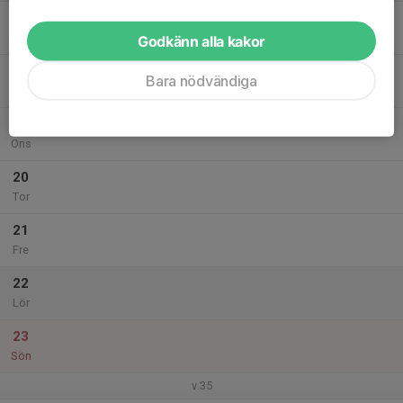
17
Mån
Godkänn alla kakor
18
Bara nödvändiga
Tis
19
Ons
20
Tor
21
Fre
22
Lör
23
Sön
v.35