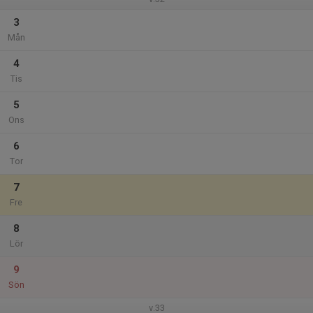
3
Mån
4
Tis
5
Ons
6
Tor
7
Fre
8
Lör
9
Sön
v.33