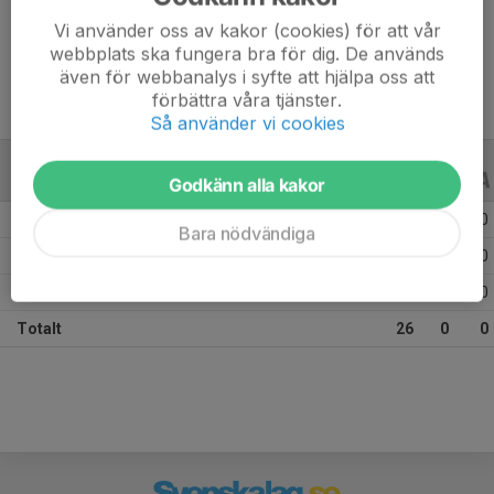
Vi använder oss av kakor (cookies) för att vår
Ålder
13 år
webbplats ska fungera bra för dig. De används
även för webbanalys i syfte att hjälpa oss att
förbättra våra tjänster.
Så använder vi cookies
ALLA SERIER
ALLA ÅR
Godkänn alla kakor
Säsongen 25/26
8
0
0
Bara nödvändiga
Säsongen 24/25
11
0
0
Säsongen 21/22
7
0
0
Totalt
26
0
0