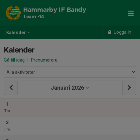
Hammarby IF Bandy
Team -14
Logga in
Kalender
Kalender
Gå till idag
|
Prenumerera
Januari 2026
1
Tor
2
Fre