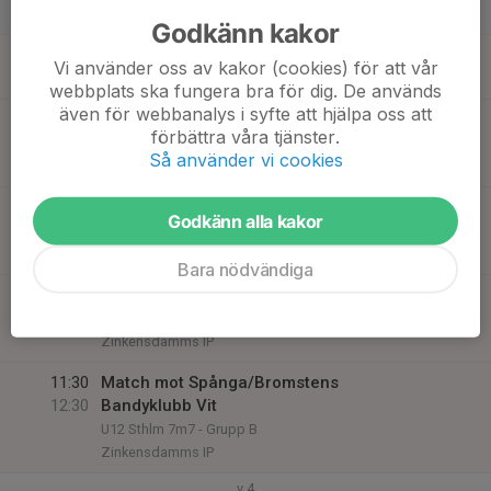
Lör
Godkänn kakor
18
07:45
Poolspel 7mot7
Vi använder oss av kakor (cookies) för att vår
12:45
Sön
Zinkensdamms IP
webbplats ska fungera bra för dig. De används
även för webbanalys i syfte att hjälpa oss att
08:30
Match mot Gustavsberg Röd
förbättra våra tjänster.
09:30
U12 Sthlm 7m7 - Grupp B
Så använder vi cookies
Zinkensdamms IP
09:30
Match mot GT/76 Blå
Godkänn alla kakor
10:30
U12 Sthlm 7m7 - Grupp B
Zinkensdamms IP
Bara nödvändiga
10:30
Match mot Helenelunds IK
11:30
U12 Sthlm 7m7 - Grupp B
Zinkensdamms IP
11:30
Match mot Spånga/Bromstens
12:30
Bandyklubb Vit
U12 Sthlm 7m7 - Grupp B
Zinkensdamms IP
v.4