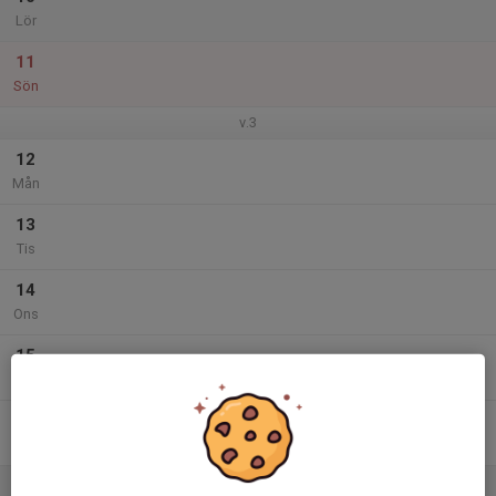
Lör
11
Sön
v.3
12
Mån
13
Tis
14
Ons
15
Tor
16
Fre
17