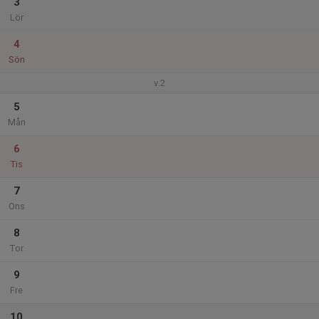
3
Lör
4
Sön
v.2
5
Mån
6
Tis
7
Ons
8
Tor
9
Fre
10