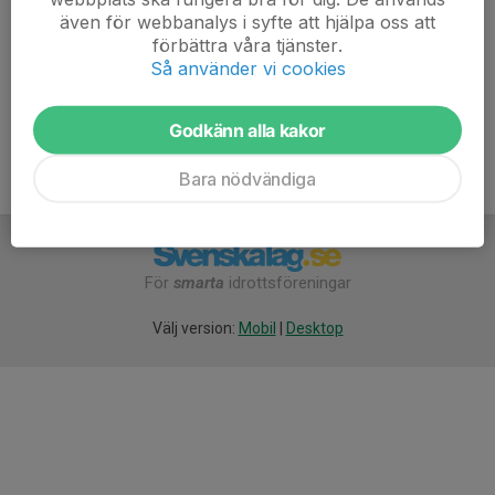
Stefan Klinter
även för webbanalys i syfte att hjälpa oss att
Lagledare Team-15
förbättra våra tjänster.
Så använder vi cookies
073-557 06 44
stefan.klinter@gmx.de
Godkänn alla kakor
Bara nödvändiga
För
smarta
idrottsföreningar
Välj version:
Mobil
|
Desktop