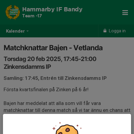
Hammarby IF Bandy
Team -17
Logga in
Kalender
Matchknattar Bajen - Vetlanda
Torsdag 20 feb 2025, 17:45-21:00
Zinkensdamms IP
Samling: 17:45, Entrén till Zinkensdamms IP
Första kvartsfinalen på Zinken på 6 år!
Bajen har meddelat att alla som vill får vara
matchknattar till denna match så vi tar ännu en chans att
låta de av våra som vill glida in med spelarna att få göra
det!