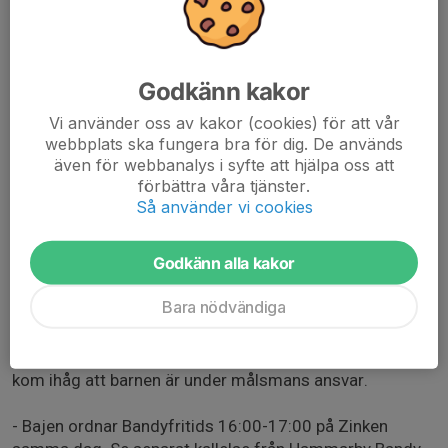
Vi tänkte att det vore trevligt att äta tillsammans innan
så vi kommer via vår lagkassa att bjuda på pizza i
omklädningsrummet samtidigt som vi byter om.
Godkänn kakor
17:45 - Vi ses vid entrén till Zinken där vi gemensamt
Vi använder oss av kakor (cookies) för att vår
går in och beger oss till vårt omklädningsrum.
webbplats ska fungera bra för dig. De används
även för webbanalys i syfte att hjälpa oss att
18:45 - Ombytta, klara och uppställda utanför A-lagets
förbättra våra tjänster.
omklädningsrum.
Så använder vi cookies
19:00 - Matchstart.
Godkänn alla kakor
- Biljetter: Matchbiljetter för både barn och målsmän
Bara nödvändiga
bjuder Bajen på.
- Under matchen: Vi tittar på matchen tillsammans, men
kom ihåg att barnen är under målsmans ansvar.
- Bajen ordnar Bandyfritids 16:00-17:00 på Zinken