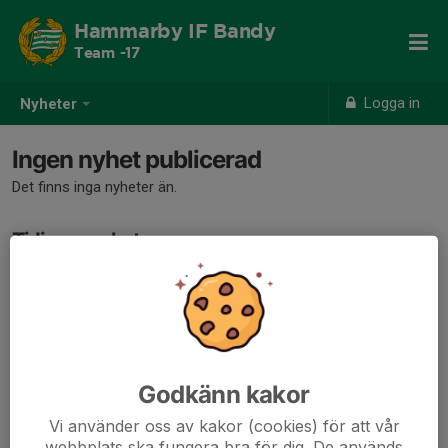
Hammarby IF Bandy
Team -17
Logga in
Nyheter
Ingen nyhet publicerad
Det finns inga nyheter än.
Tidigare nyheter
Det finns inga tidigare nyheter
Godkänn kakor
Vi använder oss av kakor (cookies) för att vår
webbplats ska fungera bra för dig. De används