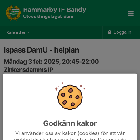
Hammarby IF Bandy
Utvecklingslaget dam
Logga in
Kalender
Ispass DamU - helplan
Måndag 3 feb 2025, 20:45-22:00
Zinkensdamms IP
Samling: 19:45, I ett omklädningsrum
Uppvärmning på barmark innan ispasset.
Godkänn kakor
Vi använder oss av kakor (cookies) för att vår
webbplats ska fungera bra för dig. De används