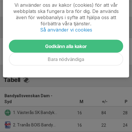
Vi använder oss av kakor (cookies) för att vår
Mikael Happe
Tränare
webbplats ska fungera bra för dig. De används
även för webbanalys i syfte att hjälpa oss att
förbättra våra tjänster.
Så använder vi cookies
Referat
Godkänn alla kakor
Inget referat skrivet
Bara nödvändiga
Tabell
Bandyallsvenskan Dam -
Syd
M
+/-
P
1. Västerås SK Bandyklubb
16
84
28
2. Tranås BOIS Bandyklubb
16
22
24