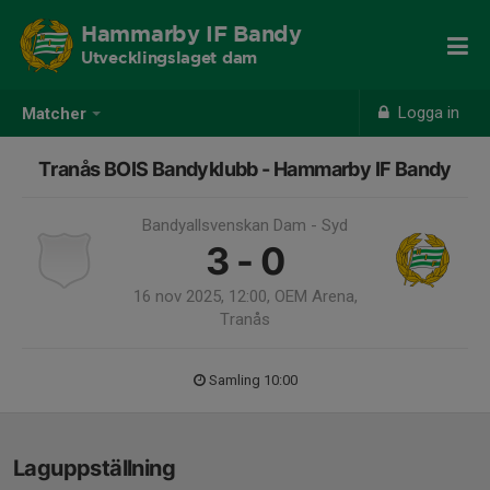
Hammarby IF Bandy
Utvecklingslaget dam
Logga in
Matcher
Tranås BOIS Bandyklubb - Hammarby IF Bandy
Bandyallsvenskan Dam - Syd
3 - 0
16 nov 2025, 12:00, OEM Arena,
Tranås
Samling 10:00
Laguppställning