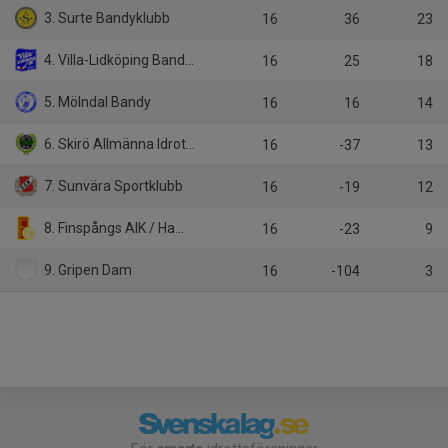
3. Surte Bandyklubb
16
36
23
4. Villa-Lidköping Bandyklubb
16
25
18
5. Mölndal Bandy
16
16
14
6. Skirö Allmänna Idrottsklubb
16
-37
13
7. Sunvära Sportklubb
16
-19
12
8. Finspångs AIK / Hammarby IF
16
-23
9
9. Gripen Dam
16
-104
3