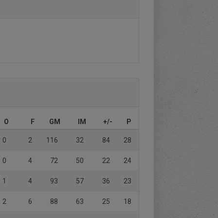
O
F
GM
IM
+/-
P
0
2
116
32
84
28
0
4
72
50
22
24
1
4
93
57
36
23
2
6
88
63
25
18