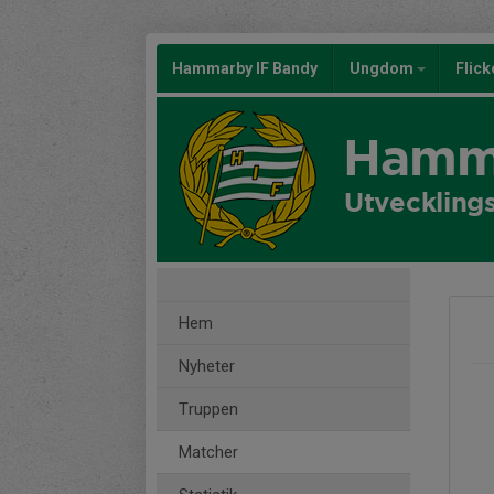
Hammarby IF Bandy
Ungdom
Flic
Hamma
Utveckling
Hem
Nyheter
Truppen
Matcher