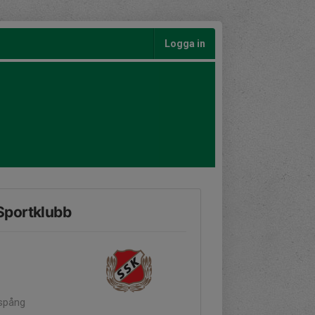
Logga in
Sportklubb
nspång