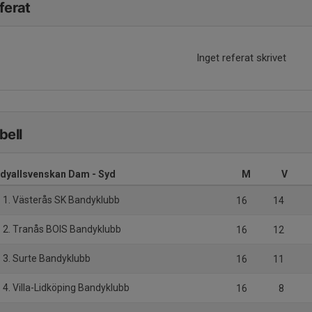
ferat
Inget referat skrivet
bell
dyallsvenskan Dam - Syd
M
V
1. Västerås SK Bandyklubb
16
14
2. Tranås BOIS Bandyklubb
16
12
3. Surte Bandyklubb
16
11
4. Villa-Lidköping Bandyklubb
16
8