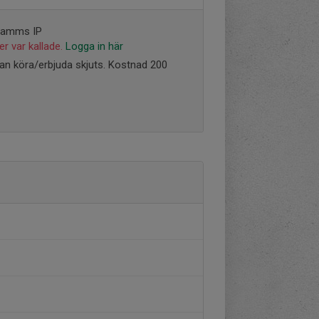
sdamms IP
r var kallade.
Logga in här
an köra/erbjuda skjuts. Kostnad 200