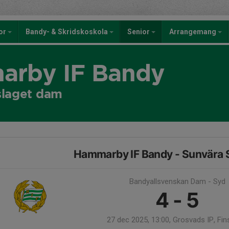
kor
Bandy- & Skridskoskola
Senior
Arrangemang
rby IF Bandy
slaget dam
Hammarby IF Bandy - Sunvära 
Bandyallsvenskan Dam - Syd
4 - 5
27 dec 2025, 13:00, Grosvads IP, Fi