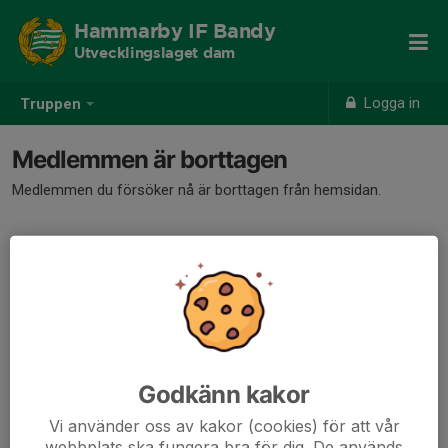
Hammarby IF Bandy
Utvecklingslaget dam
Logga in
Truppen
Medlemmen är borttagen
Medlemmen du försöker nå är borttagen från hemsidan.
Godkänn kakor
Vi använder oss av kakor (cookies) för att vår
webbplats ska fungera bra för dig. De används