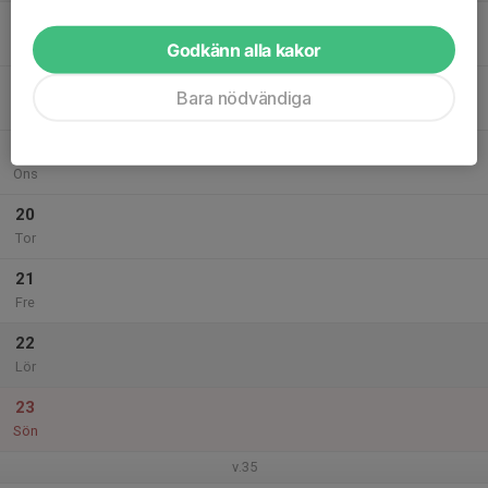
17
Mån
Godkänn alla kakor
18
Bara nödvändiga
Tis
19
Ons
20
Tor
21
Fre
22
Lör
23
Sön
v.35