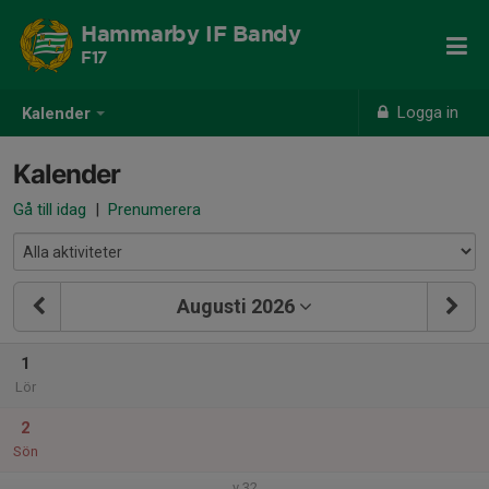
Hammarby IF Bandy
F17
Logga in
Kalender
Kalender
Gå till idag
|
Prenumerera
Augusti 2026
1
Lör
2
Sön
v.32