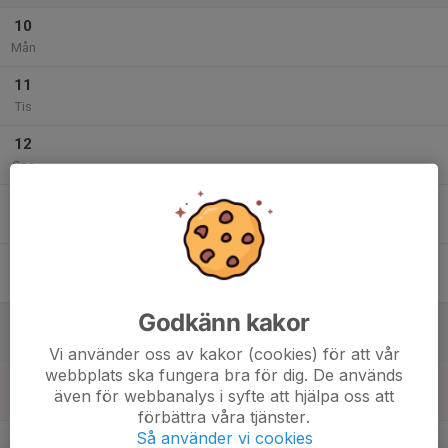
10
Mån
11
Tis
12
Ons
13
Tor
14
Fre
Godkänn kakor
15
Lör
Vi använder oss av kakor (cookies) för att vår
webbplats ska fungera bra för dig. De används
16
även för webbanalys i syfte att hjälpa oss att
Sön
förbättra våra tjänster.
v.34
Så använder vi cookies