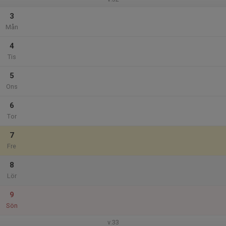
3
Mån
4
Tis
5
Ons
6
Tor
7
Fre
8
Lör
9
Sön
v.33