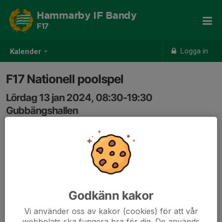
Hammarby IF Bandy
F17
Logga in
Kalender
F17 Nationell poolspel
Lördag 13 jan 2024, 08:30-19:30
Gubbängshallen
Samling: 08:30
Matcher lördag
kl 10:20 HIF - Uppsala BoIS
Godkänn kakor
kl 14:00 HIF - Selånger/Kalix
Vi använder oss av kakor (cookies) för att vår
kl 18:20 Uppsala BoIS - Selånger/Kalix
webbplats ska fungera bra för dig. De används