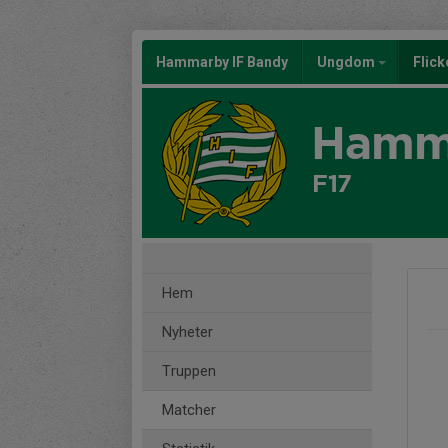
Hammarby IF Bandy
Ungdom
Flic
Hamma
F17
Hem
Nyheter
Truppen
Matcher