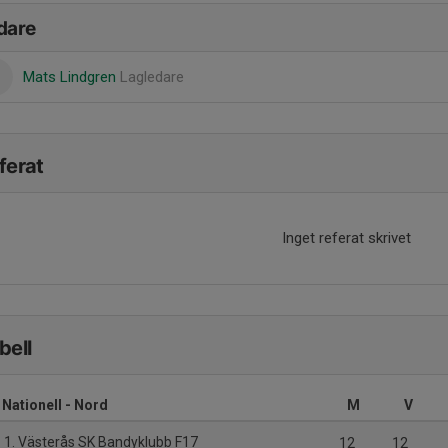
dare
Mats Lindgren
Lagledare
ferat
Inget referat skrivet
bell
 Nationell - Nord
M
V
1. Västerås SK Bandyklubb F17
12
12