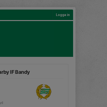
Logga in
rby IF Bandy
yd