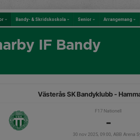
kor
Bandy- & Skridskoskola
Senior
Arrangemang
rby IF Bandy
Västerås SK Bandyklubb - Hamma
F17 Nationell
-
30 nov 2025, 09:00, ABB Arena S