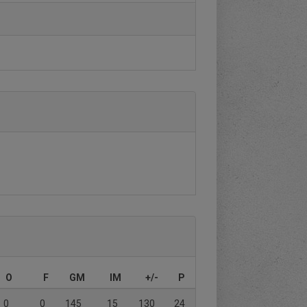
O
F
GM
IM
+/-
P
0
0
145
15
130
24