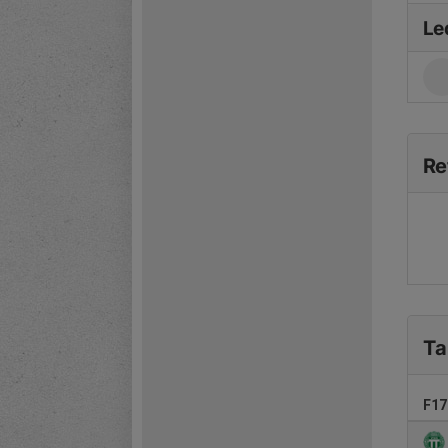
Le
Re
Ta
F17