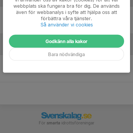
Laguppställning
webbplats ska fungera bra för dig. De används
även för webbanalys i syfte att hjälpa oss att
förbättra våra tjänster.
Ingen uppställning ifylld
Så använder vi cookies
Godkänn alla kakor
Referat
Bara nödvändiga
Inget referat skrivet
För
smarta
idrottsföreningar