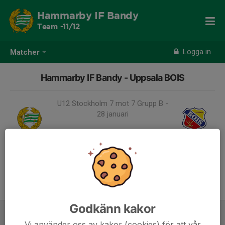
Hammarby IF Bandy
Team -11/12
Logga in
Matcher
Hammarby IF Bandy - Uppsala BOIS
U12 Stockholm 7 mot 7 Grupp B -
28 januari
-
28 jan 2024, 14:00,
Sollentunavallen
Samling 14:00
Godkänn kakor
Vi använder oss av kakor (cookies) för att vår