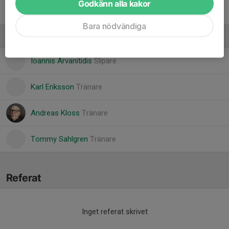
Godkänn alla kakor
Nils Selander
Bara nödvändiga
Ledare
Ioannis Arvanitidis
Slipare
Karl Eriksson
Tränare
Andreas Kloss
Tränare
Tommy Sahlgren
Tränare
Referat
Inget referat skrivet