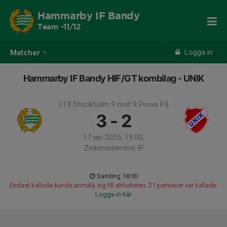
Hammarby IF Bandy
Team -11/12
Logga in
Matcher
Hammarby IF Bandy HIF/GT kombilag - UNIK
U13 Stockholm 9 mot 9 Prova På
3 - 2
17 jan 2025, 19:00,
Zinkensdamms IP
Samling 18:00
Endast kallade kunde anmäla sig till aktiviteten. 21 personer var kallade.
Logga in här