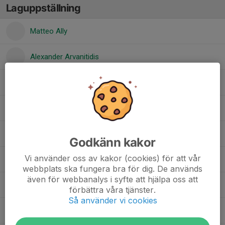
Laguppställning
Matteo Ally
Alexander Arvanitidis
Didrik Borgblad
Jacob Dafgård
Samuel Eriksson
Godkänn kakor
Vi använder oss av kakor (cookies) för att vår
Oskar Gustavsson Lundqvist
webbplats ska fungera bra för dig. De används
även för webbanalys i syfte att hjälpa oss att
Elmer Hanson
förbättra våra tjänster.
Så använder vi cookies
Sigge Kloss