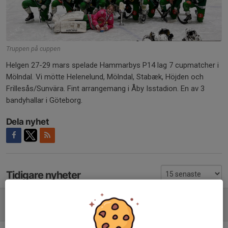
Truppen på cuppen
Helgen 27-29 mars spelade Hammarbys P14 lag 7 cupmatcher i
Mölndal. Vi mötte Helenelund, Mölndal, Stabæk, Höjden och
Frillesås/Sunvära. Fint arrangemang i Åby Isstadion. En av 3
bandyhallar i Göteborg.
Dela nyhet
Tidigare nyheter
Kakservice Cup Mölndal
29 mar, 15:18
0