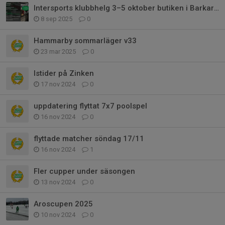
Intersports klubbhelg 3–5 oktober butiken i Barkarby!
8 sep 2025
0
Hammarby sommarläger v33
23 mar 2025
0
Istider på Zinken
17 nov 2024
0
uppdatering flyttat 7x7 poolspel
16 nov 2024
0
flyttade matcher söndag 17/11
16 nov 2024
1
Fler cupper under säsongen
13 nov 2024
0
Aroscupen 2025
10 nov 2024
0