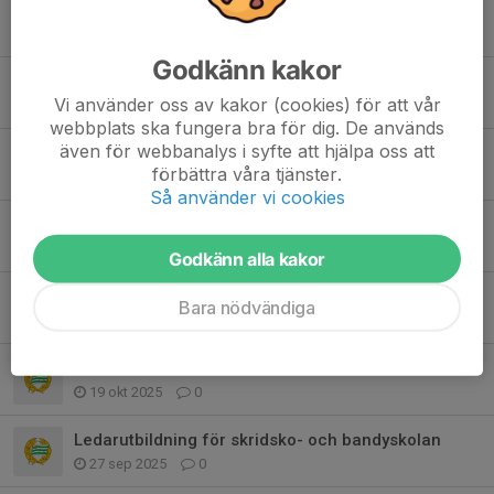
Team 2012/11
8 mar, 22:28
0
Godkänn kakor
Sista seriematchen
Vi använder oss av kakor (cookies) för att vår
8 mar, 18:40
0
webbplats ska fungera bra för dig. De används
även för webbanalys i syfte att hjälpa oss att
Premiär på Zinken
förbättra våra tjänster.
21 nov 2025
0
Så använder vi cookies
Hammarby Team 2012 tog brons i Aros Cup 2025!
17 nov 2025
2
Godkänn alla kakor
Lagkassa och Aros Cup 2025
Bara nödvändiga
19 okt 2025
0
Informationsmöte 2025/26
19 okt 2025
0
Ledarutbildning för skridsko- och bandyskolan
27 sep 2025
0