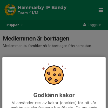
Hammarby IF Bandy
Team -11/12
Logga in
Truppen
Medlemmen är borttagen
Medlemmen du försöker nå är borttagen från hemsidan.
Godkänn kakor
Vi använder oss av kakor (cookies) för att vår
webbplats ska fungera bra för dig. De används