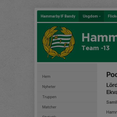
Hammarby IF Bandy
Ungdom
Flic
Hamma
Team -13
Poo
Hem
Lörd
Nyheter
Ekva
Truppen
Saml
Matcher
Hamm