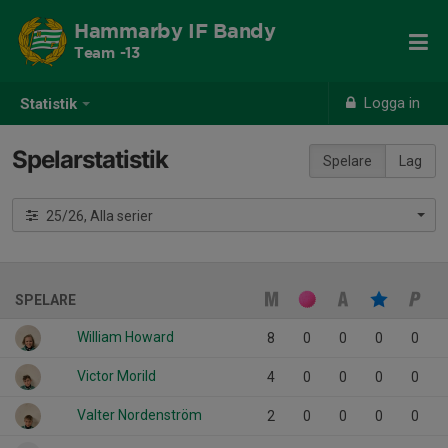
Hammarby IF Bandy
Team -13
Logga in
Statistik
Spelarstatistik
Spelare
Lag
25/26, Alla serier
SPELARE
William Howard
8
0
0
0
0
Victor Morild
4
0
0
0
0
Valter Nordenström
2
0
0
0
0