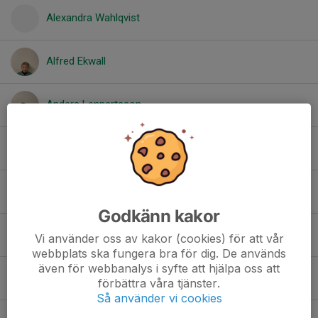
Alexandra Wahlqvist
Alfred Ekwall
Anders Lennartsson
Benjamin Flores
Carl Eriksson
Godkänn kakor
Didrik Borgblad
Vi använder oss av kakor (cookies) för att vår
webbplats ska fungera bra för dig. De används
även för webbanalys i syfte att hjälpa oss att
Elliot Svangren Wulfing
förbättra våra tjänster.
Så använder vi cookies