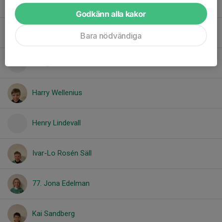
Emil Antus
Godkänn alla kakor
Emir Pietiläinen
Bara nödvändiga
Giorgos Alveras
Harry Wellenius
Henry Lindevall
Ivar-Lo Rosén Säll
77. Jona Edelman
Kai Sandberg