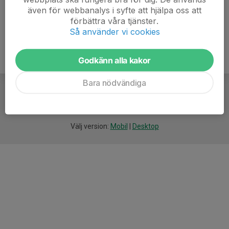
även för webbanalys i syfte att hjälpa oss att
www.laserdome-stockholm.se/kungsholmen/
förbättra våra tjänster.
Så använder vi cookies
Godkänn alla kakor
Bara nödvändiga
För
smarta
idrottsföreningar
Välj version:
Mobil
|
Desktop