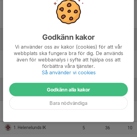
Ingen uppställning ifylld
Godkänn kakor
Referat
Vi använder oss av kakor (cookies) för att vår
webbplats ska fungera bra för dig. De används
även för webbanalys i syfte att hjälpa oss att
Inget referat skrivet
förbättra våra tjänster.
Så använder vi cookies
Godkänn alla kakor
Tabell
Bara nödvändiga
U13 Sthlm 9m9 Prova på -
U13 Sthlm 9m9 Prova
M
+/-
P
1. Helenelunds IK
5
36
10