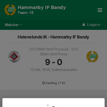
Hammarby IF Bandy
Team -13
Logga in
Matcher
Helenelunds IK - Hammarby IF Bandy
U13 Sthlm 9m9 Prova på - U13
Sthlm 9m9 Prova
9 - 0
15 feb, 18:30, Sollentunavallen
Samling 17:30
Laguppställning