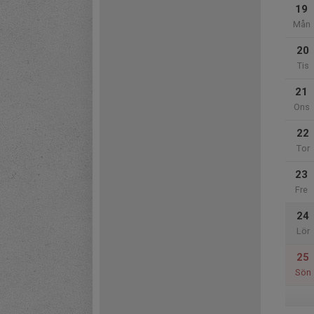
19
Mån
20
Tis
21
Ons
22
Tor
23
Fre
24
Lör
25
Sön