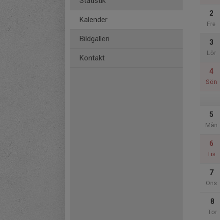
Statistik
2
Kalender
Fre
Bildgalleri
3
Lör
Kontakt
4
Sön
5
Mån
6
Tis
7
Ons
8
Tor