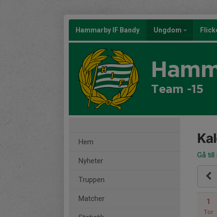
Hammarby IF Bandy
Ungdom
Flic
Hamma
Team -15
Ka
Hem
Gå till
Nyheter
Truppen
Matcher
1
Tor