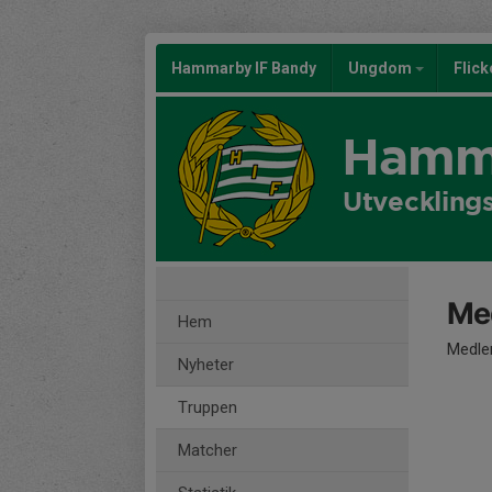
Hammarby IF Bandy
Ungdom
Flic
Hamma
Utveckling
Me
Hem
Medle
Nyheter
Truppen
Matcher