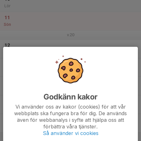
Lör
11
Sön
v.20
12
Mån
13
Tis
14
Ons
Godkänn kakor
15
Vi använder oss av kakor (cookies) för att vår
Tor
webbplats ska fungera bra för dig. De används
även för webbanalys i syfte att hjälpa oss att
16
förbättra våra tjänster.
Fre
Så använder vi cookies
17
10:30
Zinkenloppet