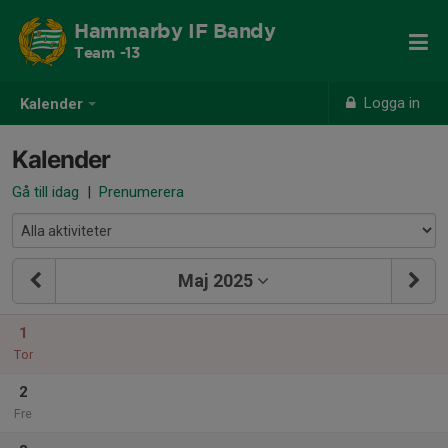
Hammarby IF Bandy
Team -13
Logga in
Kalender
Kalender
Gå till idag
|
Prenumerera
Maj 2025
1
Tor
2
Fre