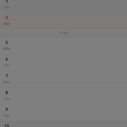
3
Lör
4
Sön
v.19
5
Mån
6
Tis
7
Ons
8
Tor
9
Fre
10