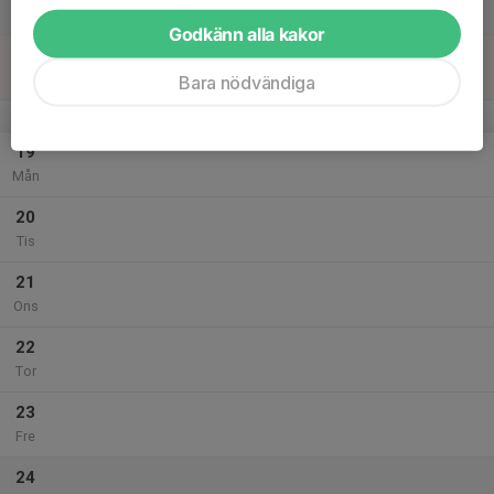
11:00
Lör
Zinkensdamms IP
Godkänn alla kakor
18
Sön
Bara nödvändiga
v.21
19
Mån
20
Tis
21
Ons
22
Tor
23
Fre
24