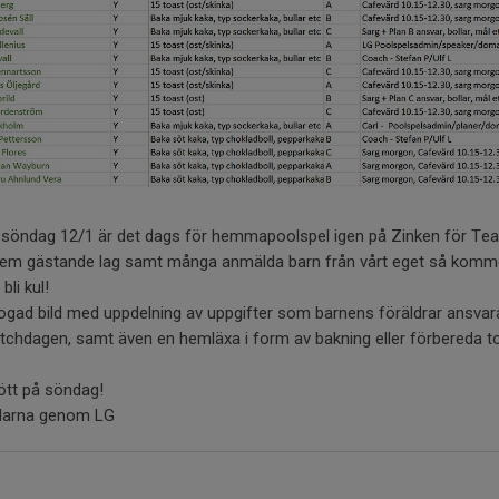
 söndag 12/1 är det dags för hemmapoolspel igen på Zinken för Te
 fem gästande lag samt många anmälda barn från vårt eget så komm
bli kul!
ogad bild med uppdelning av uppgifter som barnens föräldrar ansvar
tchdagen, samt även en hemläxa i form av bakning eller förbereda 
ött på söndag!
darna genom LG