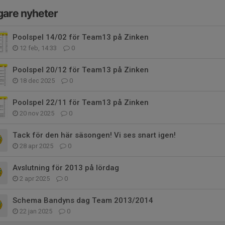
gare nyheter
Poolspel 14/02 för Team13 på Zinken
12 feb, 14:33
0
Poolspel 20/12 för Team13 på Zinken
18 dec 2025
0
Poolspel 22/11 för Team13 på Zinken
20 nov 2025
0
Tack för den här säsongen! Vi ses snart igen!
28 apr 2025
0
Avslutning för 2013 på lördag
2 apr 2025
0
Schema Bandyns dag Team 2013/2014
22 jan 2025
0