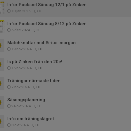
Inför Poolspel Söndag 12/1 på Zinken
10 jan 2025
0
Inför Poolspel Söndag 8/12 på Zinken
6 dec 2024
0
Matchknattar mot Sirius imorgon
19 nov 2024
0
Is på Zinken från den 20e!
15 nov 2024
0
Träningar närmaste tiden
7 nov 2024
0
Säsongsplanering
24 okt 2024
0
Info om träningslägret
8 okt 2024
0