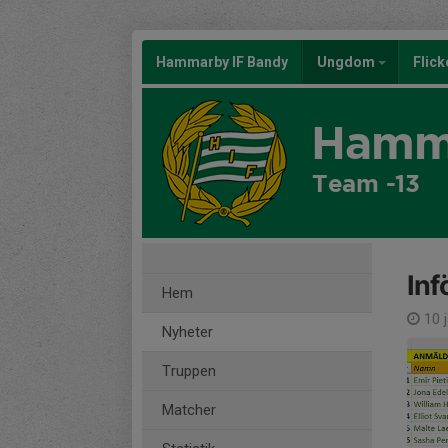
Hammarby IF Bandy
Ungdom
Flic
Hamma
Team -13
Inf
Hem
10 
Nyheter
Truppen
Matcher