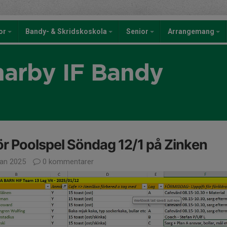
kor
Bandy- & Skridskoskola
Senior
Arrangemang
rby IF Bandy
ör Poolspel Söndag 12/1 på Zinken
jan 2025
0 kommentarer