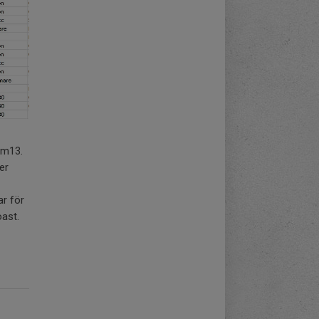
am13.
er
ar för
toast.