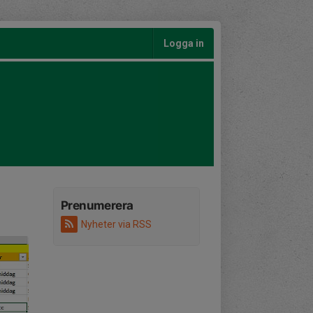
Logga in
Prenumerera
Nyheter via RSS