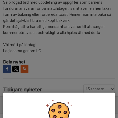
Se bifogad bild med uppdelning av uppgifter som barnens
föräldrar ansvarar för på matchdagen, samt även en hemläxa i
form av bakning eller förbereda toast. Hinner man inte baka så
går det självklart bra med köpt bakverk.
Kom ihåg att vi har ett gemensamt ansvar se till att sargen
kommer på/av isen och viktigt vi alla hjälps åt med detta.
Väl mött på lördag!
Lagledarna genom LG
Dela nyhet
Tidigare nyheter
Poolspel 14/02 för Team13 på Zinken
12 feb, 14:33
0