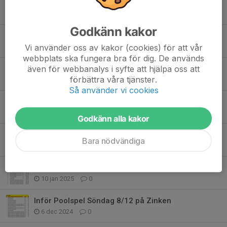
Poolspel 20/12 för Team13 på Zinken
18 dec 2025
0
Godkänn kakor
Poolspel 22/11 för Team13 på Zinken
Vi använder oss av kakor (cookies) för att vår
20 nov 2025
0
webbplats ska fungera bra för dig. De används
även för webbanalys i syfte att hjälpa oss att
Tack för den här säsongen! Vi ses snart igen!
förbättra våra tjänster.
28 apr 2025
0
Så använder vi cookies
Avslutning för 2013 på lördag
2 apr 2025
0
Godkänn alla kakor
Schema Bandyns dag Team 2013/2014
Bara nödvändiga
22 jan 2025
0
Inför Poolspel Söndag 12/1 på Zinken
10 jan 2025
0
Inför Poolspel Söndag 8/12 på Zinken
6 dec 2024
0