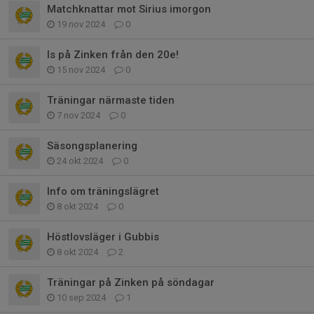
Matchknattar mot Sirius imorgon
19 nov 2024
0
Is på Zinken från den 20e!
15 nov 2024
0
Träningar närmaste tiden
7 nov 2024
0
Säsongsplanering
24 okt 2024
0
Info om träningslägret
8 okt 2024
0
Höstlovsläger i Gubbis
8 okt 2024
2
Träningar på Zinken på söndagar
10 sep 2024
1